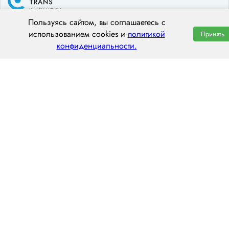
Пользуясь сайтом, вы соглашаетесь с
ООО «ЦЕНТРАЛ ТРАНС»
использованием cookies и
политикой
Принять
конфиденциальности.
295026, г. Симферополь, ул. Гагарина, 14А
пн–пт: 8:00–20:00
8 (800) 551 7490
hello@centraltrans.ru
Написать руководителю
О компании
Контакты
Наш опыт
Перегон по РФ
Статьи
Перегон из Китая
Вакансии