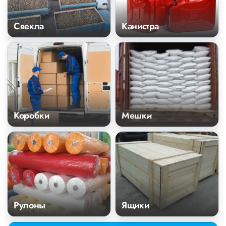
Свекла
Канистра
Коробки
Мешки
Рулоны
Ящики