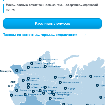
Несём полную ответственность за груз, оформляем страховой
полис
Рассчитать стоимость
Тарифы по основным городам отправления
Петрозаводск
Санкт - Петербург
Архангельск
Всеволожск
Минск
Лабытнанги
Норильск
Воркута
Москва
Бронницы
Нижневартовск
Сасово
Тур
п.Заводской
Воткинск
Сургут
Волноваха
Нижнекамск
Ульяновск
Краснотурьинск
Пермь
Котельниково
Екатеринбург
Марьянская
И
Челябинск
Омск