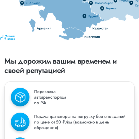
Кузбасс
Уст
с. Алмало
Новосибирск
Ку
Барнаул
Рудный
свайп
влево
Мы дорожим вашим временем и
своей репутацией
Перевозка
автотранспортом
по РФ
Подача транспорта на погрузку без опозданий
по цене от 50 ₽/км (возможно в день
обращения)