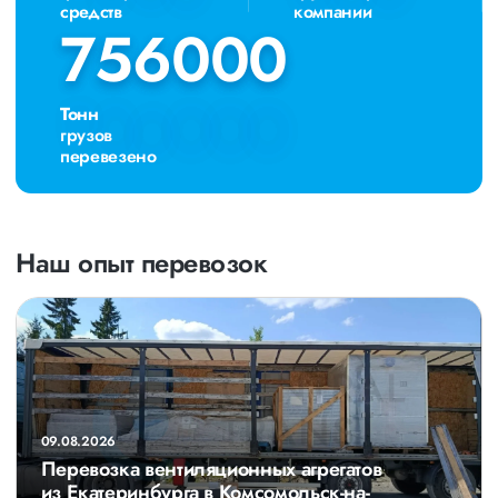
средств
компании
756000
756000
Тонн
грузов
перевезено
Наш опыт перевозок
09.08.2026
Перевозка вентиляционных агрегатов
из Екатеринбурга в Комсомольск-на-